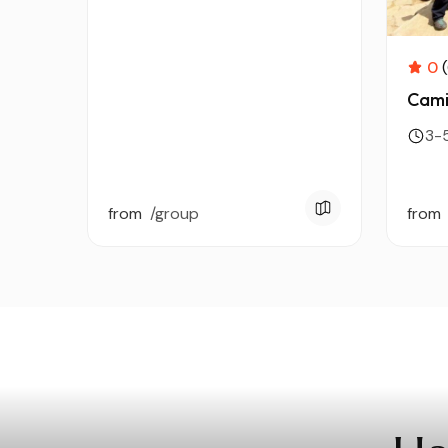
0
Cami
3-
from
/group
from