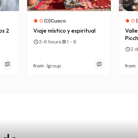
0
(0)
Cusco
0
(
os 2
Viaje místico y espiritual
Vall
Picch
3-6 hours
1 - 8
2 d
from
/group
from