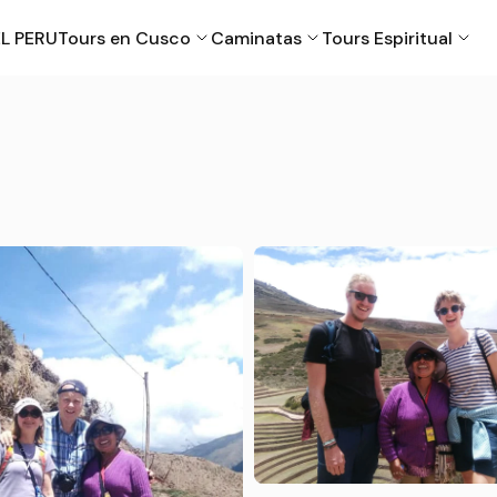
L PERU
Tours en Cusco
Caminatas
Tours Espiritual
Cusco
Machu Picchu
Puno
Valle Sagrado