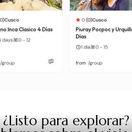
(0)
Cusco
0
(0)
Cusco
no Inca Clasico 4 Días
Piuray Pocpoc y Urquill
Días
5 days
0 - 12
1 día
0 - 15
/group
from
/group
¿Listo para explorar?