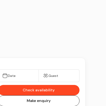
Date
Guest
Check availability
Make enquiry