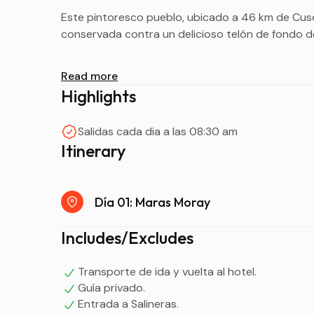
Este pintoresco pueblo, ubicado a 46 km de Cusc
conservada contra un delicioso telón de fondo de
SALINERAS:
Read more
Highlights
Estos campos naturales de sal se han cosechado
período colonial e incluso hoy en día. Están co
Salidas cada dia a las 08:30 am
produce la sal rosa “Maras Salt”, una de las poca
Itinerary
la sal rosa de Maras se encuentra entre las cua
MORAY:
Día 01: Maras Moray
Es un sitio arqueológico imponente, compuesto 
Includes/Excludes
dispuestas en forma de un anfiteatro gigante. E
laboratorio agrícola, donde los antiguos peruan
Estas terrazas también tienen una importancia reli
Transporte de ida y vuelta al hotel.
gran misticismo, y aún se conservan como un siti
Guía privado.
“Madre Tierra”
Entrada a Salineras.