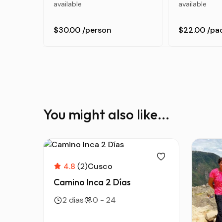
available
available
$30.00
/person
$22.00
/pa
You might also like...
4.8
(2)
Cusco
Camino Inca 2 Días
2 dias
0 - 24