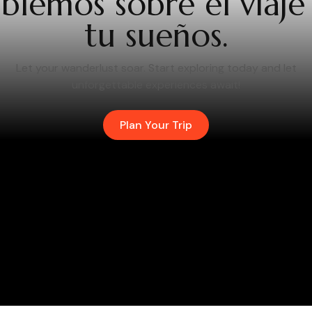
blemos sobre el viaje
tu sueños.
Let your wanderlust soar. Start exploring today and let
unforgettable experiences await!
Plan Your Trip