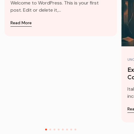
Welcome to WordPress. This is your first
post. Edit or delete it,...
Read More
UN
Ex
Co
Ita
inc
Re