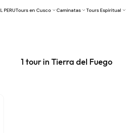
L PERU
Tours en Cusco
Caminatas
Tours Espiritual
Cusco
Machu Picchu
1 tour in Tierra del Fuego
Puno
Valle Sagrado