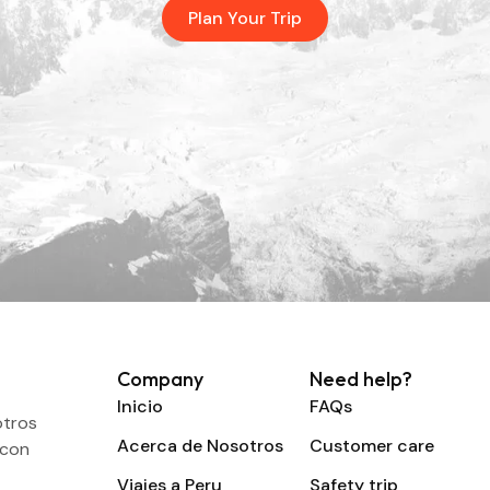
Plan Your Trip
Company
Need help?
Inicio
FAQs
otros
Acerca de Nosotros
Customer care
 con
Viajes a Peru
Safety trip