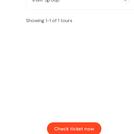
Showing 1-1 of 1 tours
Find & Book flights
Book your flights with Togo Airways
Check ticket now