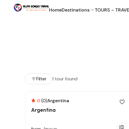
Home
Destinations
TOURS – TRAVE
Filter
1 tour found
0
(0)
Argentina
Argentina
from
/group